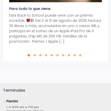
Para todo lo que viene.
Volve
Este Back to School puede venir con un premio
Prepá
increíble.
Del 3 al 31 de agosto de 2026, factura
15% d
25 libras o más, acumuladas en uno o varios WR, y
agos
participa en el sorteo de un Apple iPad Pro de 11
en t
pulgadas, chip M5 de 256 GB. Detalles de la
Tarje
promoción: Premio: 1 Apple […]
está
perfe
Terminales
Piantini
L-V: 8:00 am a 7:00 pm
Counter hasta las 7:00 pm