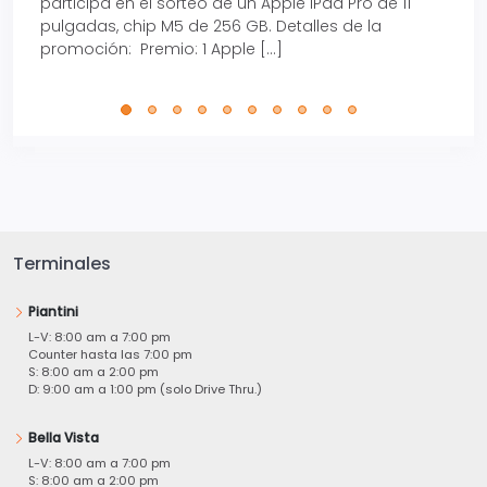
participa en el sorteo de un Apple iPad Pro de 11
en t
pulgadas, chip M5 de 256 GB. Detalles de la
Tarje
promoción: Premio: 1 Apple […]
está
perfe
Terminales
Piantini
L-V: 8:00 am a 7:00 pm
Counter hasta las 7:00 pm
S: 8:00 am a 2:00 pm
D: 9:00 am a 1:00 pm (solo Drive Thru.)
Bella Vista
L-V: 8:00 am a 7:00 pm
S: 8:00 am a 2:00 pm