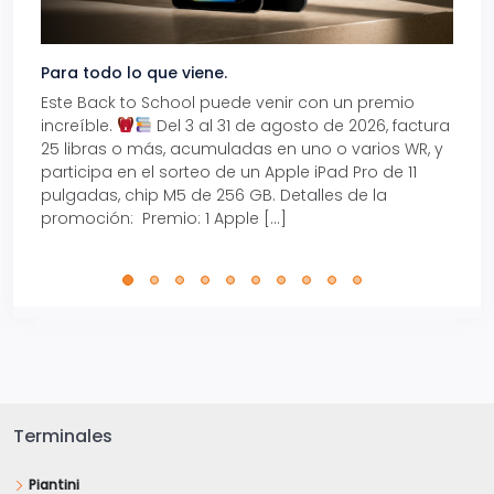
Para todo lo que viene.
Volve
Este Back to School puede venir con un premio
Prepá
increíble.
Del 3 al 31 de agosto de 2026, factura
15% d
25 libras o más, acumuladas en uno o varios WR, y
agos
participa en el sorteo de un Apple iPad Pro de 11
en t
pulgadas, chip M5 de 256 GB. Detalles de la
Tarje
promoción: Premio: 1 Apple […]
está
perfe
Terminales
Piantini