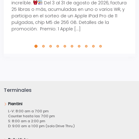
increíble.
Del 3 al 31 de agosto de 2026, factura
15% d
25 libras o más, acumuladas en uno o varios WR, y
agos
participa en el sorteo de un Apple iPad Pro de 11
en t
pulgadas, chip M5 de 256 GB. Detalles de la
Tarje
promoción: Premio: 1 Apple […]
está
perfe
Terminales
Piantini
L-V: 8:00 am a 7:00 pm
Counter hasta las 7:00 pm
S: 8:00 am a 2:00 pm
D: 9:00 am a 1:00 pm (solo Drive Thru.)