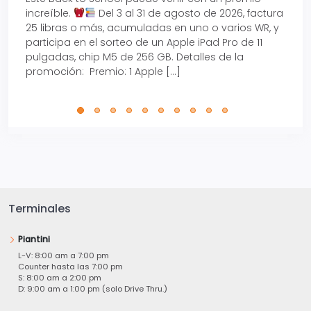
increíble.
Del 3 al 31 de agosto de 2026, factura
15% d
25 libras o más, acumuladas en uno o varios WR, y
agos
participa en el sorteo de un Apple iPad Pro de 11
en t
pulgadas, chip M5 de 256 GB. Detalles de la
Tarje
promoción: Premio: 1 Apple […]
está
perfe
Terminales
Piantini
L-V: 8:00 am a 7:00 pm
Counter hasta las 7:00 pm
S: 8:00 am a 2:00 pm
D: 9:00 am a 1:00 pm (solo Drive Thru.)