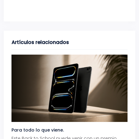
Artículos relacionados
Para todo lo que viene.
Volve
Este Back to School puede venir con un premio
Prepá