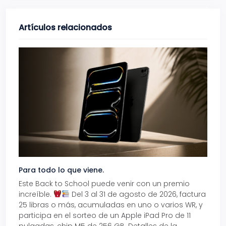
Artículos relacionados
Para todo lo que viene.
Volve
Este Back to School puede venir con un premio
Prepá
increíble.
Del 3 al 31 de agosto de 2026, factura
15% d
25 libras o más, acumuladas en uno o varios WR, y
agos
participa en el sorteo de un Apple iPad Pro de 11
en t
pulgadas, chip M5 de 256 GB. Detalles de la
Tarje