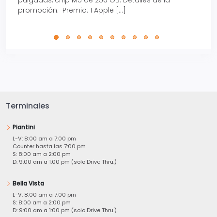
promoción: Premio: 1 Apple […]
está
perfe
Terminales
Piantini
L-V: 8:00 am a 7:00 pm
Counter hasta las 7:00 pm
S: 8:00 am a 2:00 pm
D: 9:00 am a 1:00 pm (solo Drive Thru.)
Bella Vista
L-V: 8:00 am a 7:00 pm
S: 8:00 am a 2:00 pm
D: 9:00 am a 1:00 pm (solo Drive Thru.)