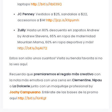
laptops
http://bit.ly/KbE39Q
JC Penney
: Vestidos a $25, sandalias a $22,
accesorios a $14!
http://jcp.is/KXpymh
Zulily
: Hasta un 80% descuento en zapatos Andrew
by Andrew Stevens, 65% en ropa de maternidad
Mountain Mama, 60% en ropa deportiva y más!
http://bit.ly/IqAU72
Estos son sólo unos cuantos! Visita su tienda favorita si no
la ves aquí.
Recuerda que
premiaremos el regalo más creativo
con
la nota más emotiva con una cena en
Clementine
,
Nipau
o
La Dolcerie
junto con un maquillaje profesional by
Jochy Campusano
. Entérate de las bases de la promo
aquí
http://bit.ly/IUnKgf