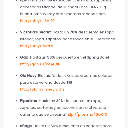
6pm
: Hasta un
80%
descuento en ropa, zapatos y
accesorios Michael de Michael Kohs, DKNY, Big
Budha, Nine West y otras marcas reconocidas!
http://bit.ly/Jt6mPZ
Victoria’s Secret
: Hasta un
70%
descuento en ropa
interior, ropa, zapatos, accesorios en su Clearance!
http://bit.ly/rnJYF8
Gap
: Hasta un
50%
descuento en el Spring Sale!
http://gap.us/wQeDl8
Old Navy
: Blusas, faldas y vestidos con los colores
para este verano desde $8!
http://oldnvy.me/JISphY
Piperlime
: Hasta un 30% descuento en ropa,
zapatos, carteras y accesorios para el verano
caliente que se avecina!
http://piprl.me/JtbKT0
eBags
: Hasta un 60% descuento en carteras para