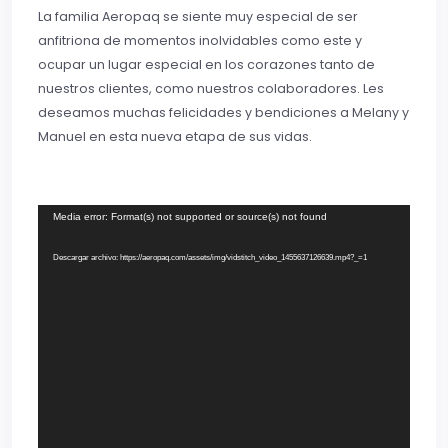
La familia Aeropaq se siente muy especial de ser
anfitriona de momentos inolvidables como este y
ocupar un lugar especial en los corazones tanto de
nuestros clientes, como nuestros colaboradores. Les
deseamos muchas felicidades y bendiciones a Melany y
Manuel en esta nueva etapa de sus vidas.
Reproductor
Media error: Format(s) not supported or source(s) not found
de
Descargar archivo: https://aeropaq.com/assets/img/vidstitch_video_1455637126639.mp4?_=1
vídeo