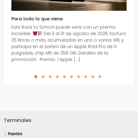
Para todo lo que viene.
Volve
Este Back to School puede venir con un premio
Prepá
increíble.
Del 3 al 31 de agosto de 2026, factura
15% d
25 libras o más, acumuladas en uno o varios WR, y
agos
participa en el sorteo de un Apple iPad Pro de 11
en t
pulgadas, chip M5 de 256 GB. Detalles de la
Tarje
promoción: Premio: 1 Apple […]
está
perfe
Terminales
Piantini