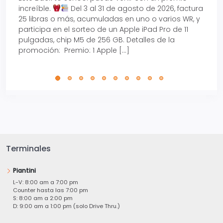
increíble.
Del 3 al 31 de agosto de 2026, factura
15% d
25 libras o más, acumuladas en uno o varios WR, y
agos
participa en el sorteo de un Apple iPad Pro de 11
en t
pulgadas, chip M5 de 256 GB. Detalles de la
Tarje
promoción: Premio: 1 Apple […]
está
perfe
Terminales
Piantini
L-V: 8:00 am a 7:00 pm
Counter hasta las 7:00 pm
S: 8:00 am a 2:00 pm
D: 9:00 am a 1:00 pm (solo Drive Thru.)