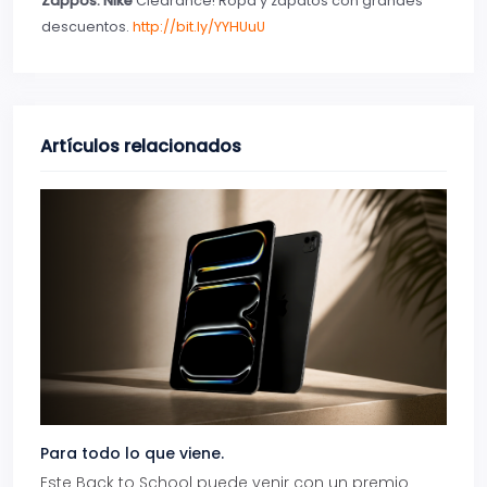
Zappos: Nike
Clearance! Ropa y zapatos con grandes
descuentos.
http://bit.ly/YYHUuU
Artículos relacionados
Para todo lo que viene.
Volve
Este Back to School puede venir con un premio
Prepá