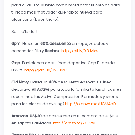
para el 2013 te pusiste como meta estar fit esto es para
ti! Nada más motivador que ropita nueva para
alcanzarla (been there).
So… Le’ts do it!
6pm
: Hasta un
60% descuento
en ropa, zapatos y
accesorios Fila y
Reebok
.
http://bit.ly/X3tMkw
Gap
: Pantalones de su línea deportiva Gap Fit desde
US$25
http://gap.us/Rv3J6w
Old Navy
: Hasta un
40%
descuento en toda su línea
deportiva
All Active
para toda la familia (a las chicas les
recomindo las Active Compression Bermudas y shorts
para las clases de cycling)
http://oldnvy.me/UCM4pD
Amazon
:
US$20
de descuento en tu compra de US$100
en zapatos atléticos.
http://amzn.to/YYH29F