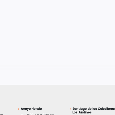
Arroyo Hondo
Santiago de los Caballeros
Los Jardines
pm
L-V: 8:00 am a 7:00 pm