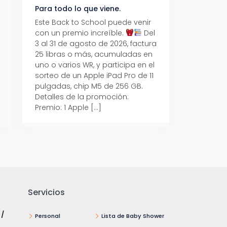
Para todo lo que viene.
Volver también ti
beneficios.
Este Back to School puede venir
con un premio increíble.
Del
Prepárate para vo
3 al 31 de agosto de 2026, factura
recibe hasta un 1
25 libras o más, acumuladas en
devolución con Pr
uno o varios WR, y participa en el
al 15 de agosto de
sorteo de un Apple iPad Pro de 11
hasta un 15% de d
pulgadas, chip M5 de 256 GB.
tus consumos en 
Detalles de la promoción:
pagar con tus Tar
Premio: 1 Apple […]
Crédito Promerica.
clases está cada
y es el momento p
Servicios
 /
Personal
Lista de Baby Shower