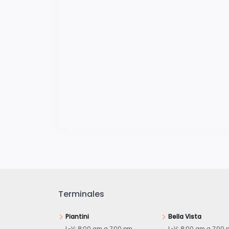
Terminales
Piantini
Bella Vista
L-V: 8:00 am a 7:00 pm
L-V: 8:00 am a 7:00 