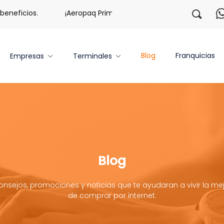
eficios.
¡Aeropaq Prime TE DA MÁS!
¡Regístrate co
Blog
Franquicias
Empresas
Terminales
Blog
onsejos, promociones y noticias que te ayudaran a vivir la mej
de comprar por internet.