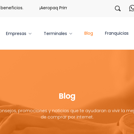
eficios.
¡Aeropaq Prime TE DA MÁS!
¡Regístrate co
Blog
Franquicias
Empresas
Terminales
Blog
onsejos, promociones y noticias que te ayudaran a vivir la mej
de comprar por internet.