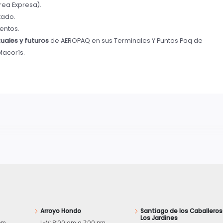
rea Expresa).
tado.
entos.
tuales y futuros
de AEROPAQ en sus Terminales Y Puntos Paq de
Macorís.
Arroyo Hondo
Santiago de los Caballeros
Los Jardines
pm
L-V: 8:00 am a 7:00 pm