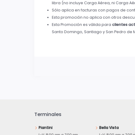
libra (no incluye Carga Aérea, ni Carga Aé
Sólo aplica en facturas con pagos de con
Esta promoción no aplica con otros descu
Esta Promoción es válida para
clientes ac
Santo Domingo, Santiago y San Pedro de 
Terminales
Piantini
Bella Vista
L-V: 8:00 am a 7:00 pm
L-V: 8:00 am a 7:00 