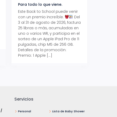
Para todo lo que viene.
Volver también ti
beneficios.
Este Back to School puede venir
con un premio increíble.
Del
Prepárate para vo
3 al 31 de agosto de 2026, factura
recibe hasta un 1
25 libras o más, acumuladas en
devolución con Pr
uno o varios WR, y participa en el
al 15 de agosto de
sorteo de un Apple iPad Pro de 11
hasta un 15% de d
pulgadas, chip M5 de 256 GB.
tus consumos en 
Detalles de la promoción:
pagar con tus Tar
Premio: 1 Apple […]
Crédito Promerica.
clases está cada
y es el momento p
Servicios
 /
Personal
Lista de Baby Shower