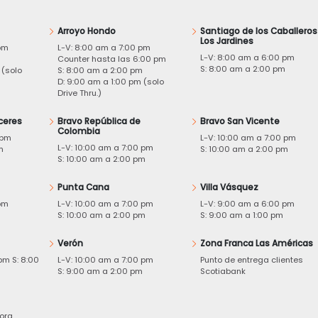
Arroyo Hondo
Santiago de los Caballeros
Los Jardines
pm
L-V: 8:00 am a 7:00 pm
L-V: 8:00 am a 6:00 pm
m
Counter hasta las 6:00 pm
S: 8:00 am a 2:00 pm
 (solo
S: 8:00 am a 2:00 pm
D: 9:00 am a 1:00 pm (solo
Drive Thru.)
ceres
Bravo República de
Bravo San Vicente
Colombia
 pm
L-V: 10:00 am a 7:00 pm
L-V: 10:00 am a 7:00 pm
m
S: 10:00 am a 2:00 pm
S: 10:00 am a 2:00 pm
Punta Cana
Villa Vásquez
pm
L-V: 10:00 am a 7:00 pm
L-V: 9:00 am a 6:00 pm
m
S: 10:00 am a 2:00 pm
S: 9:00 am a 1:00 pm
Verón
Zona Franca Las Américas
pm S: 8:00
L-V: 10:00 am a 7:00 pm
Punto de entrega clientes
S: 9:00 am a 2:00 pm
Scotiabank
ora