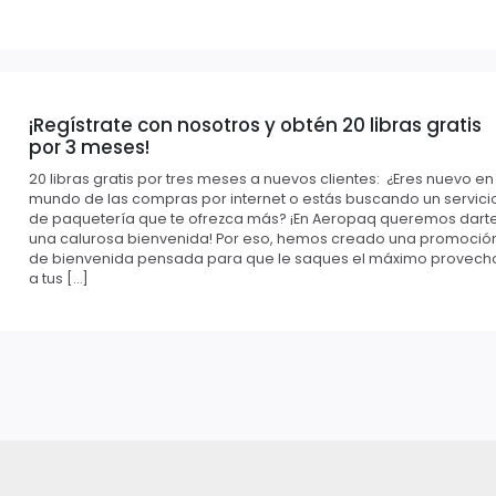
¡Regístrate con nosotros y obtén 20 libras gratis
por 3 meses!
20 libras gratis por tres meses a nuevos clientes: ¿Eres nuevo en
mundo de las compras por internet o estás buscando un servici
de paquetería que te ofrezca más? ¡En Aeropaq queremos dart
una calurosa bienvenida! Por eso, hemos creado una promoció
de bienvenida pensada para que le saques el máximo provech
a tus […]