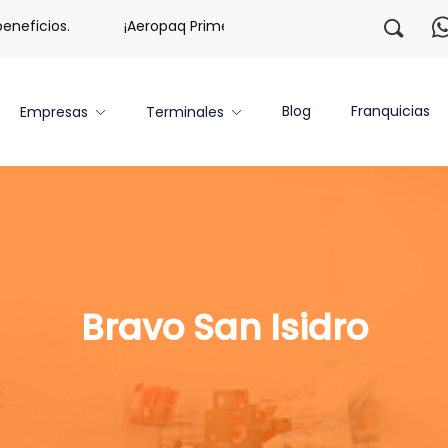
icios.
¡Aeropaq Prime TE DA MÁS!
¡Regístrate con n
Blog
Franquicias
Empresas
Terminales
Bravo San Isidro