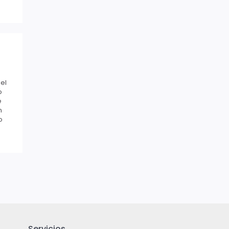
 el
o
e
n
o
Servicios