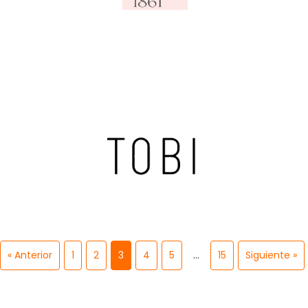
« Anterior
1
2
3
4
5
…
15
Siguiente »