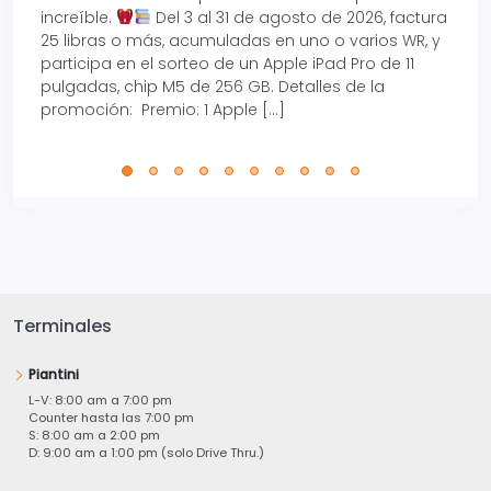
increíble.
Del 3 al 31 de agosto de 2026, factura
15% d
25 libras o más, acumuladas en uno o varios WR, y
agos
participa en el sorteo de un Apple iPad Pro de 11
en t
pulgadas, chip M5 de 256 GB. Detalles de la
Tarje
promoción: Premio: 1 Apple […]
está
perfe
Terminales
Piantini
L-V: 8:00 am a 7:00 pm
Counter hasta las 7:00 pm
S: 8:00 am a 2:00 pm
D: 9:00 am a 1:00 pm (solo Drive Thru.)