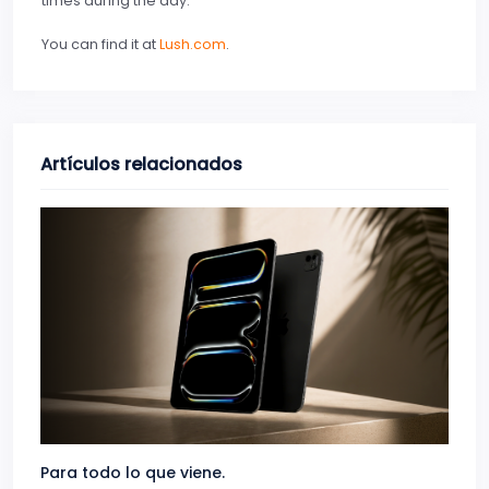
times during the day.
You can find it at
Lush.com
.
Artículos relacionados
Para todo lo que viene.
Volve