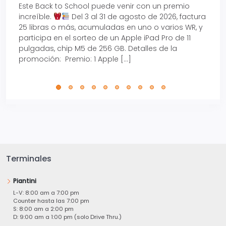
Este Back to School puede venir con un premio
Prepá
increíble.
Del 3 al 31 de agosto de 2026, factura
15% d
25 libras o más, acumuladas en uno o varios WR, y
agos
participa en el sorteo de un Apple iPad Pro de 11
en t
pulgadas, chip M5 de 256 GB. Detalles de la
Tarje
promoción: Premio: 1 Apple […]
está
perfe
Terminales
Piantini
L-V: 8:00 am a 7:00 pm
Counter hasta las 7:00 pm
S: 8:00 am a 2:00 pm
D: 9:00 am a 1:00 pm (solo Drive Thru.)