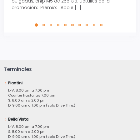
pulgadas, chip M5 de 256 GB. Detalles de la
Tarje
promoción: Premio: 1 Apple […]
está
perfe
Terminales
Piantini
L-V: 8:00 am a 7:00 pm
Counter hasta las 7:00 pm
S: 8:00 am a 2:00 pm
D: 9:00 am a 1:00 pm (solo Drive Thru.)
Bella Vista
L-V: 8:00 am a 7:00 pm
S: 8:00 am a 2:00 pm
D: 9:00 am a 1:00 pm (solo Drive Thru.)