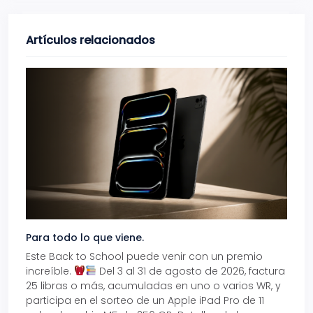
Artículos relacionados
Para todo lo que viene.
Volve
Este Back to School puede venir con un premio
Prepá
increíble.
Del 3 al 31 de agosto de 2026, factura
15% d
25 libras o más, acumuladas en uno o varios WR, y
agos
participa en el sorteo de un Apple iPad Pro de 11
en t