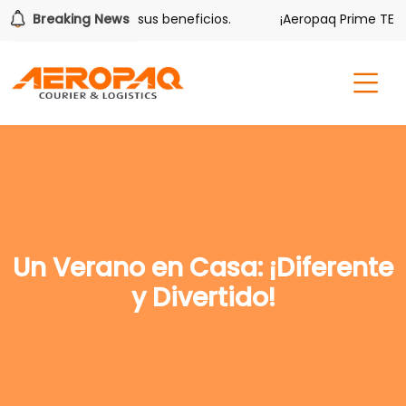
olver también tiene sus beneficios.
Breaking News
¡Aeropaq Prime TE DA
Un Verano en Casa: ¡Diferente
y Divertido!