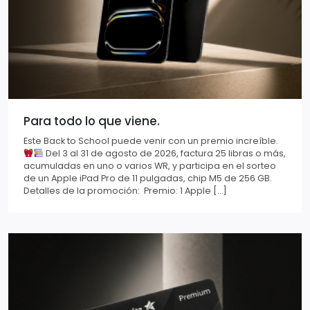
Para todo lo que viene.
Este Back to School puede venir con un premio increíble.
Del 3 al 31 de agosto de 2026, factura 25 libras o más,
acumuladas en uno o varios WR, y participa en el sorteo
de un Apple iPad Pro de 11 pulgadas, chip M5 de 256 GB.
Detalles de la promoción: Premio: 1 Apple […]