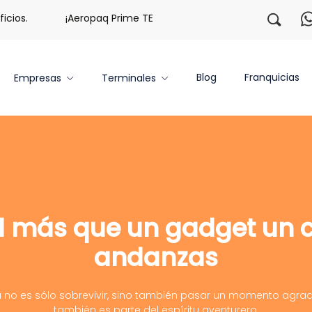
ios.
¡Aeropaq Prime TE DA MÁS!
¡Regístrate con nos
Blog
Franquicias
Empresas
Terminales
1 más que un gadget un 
andanzas
 no es sólo sobrevivir, sino también pasar un momento agrad
también es parte del espíritu aventurero.