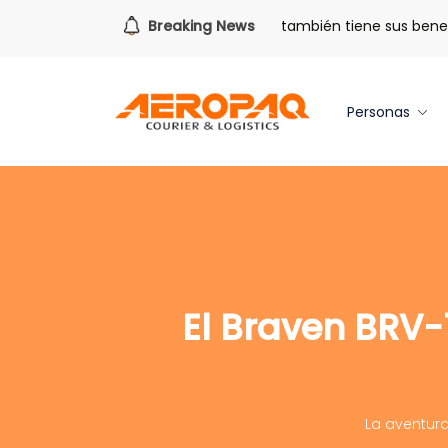
Para todo lo que viene.
Breaking News
Volver también tiene sus benefic
Personas
El Braven BRV-
La aventura