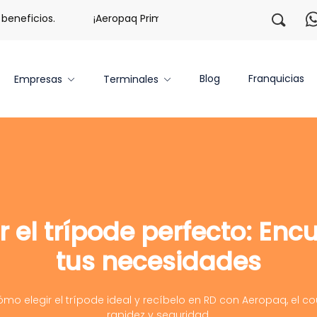
neficios.
¡Aeropaq Prime TE DA MÁS!
¡Regístrate c
Blog
Franquicias
Empresas
Terminales
el trípode perfecto: Encu
tus necesidades
o elegir el trípode ideal y recíbelo en RD con Aeropaq, el cou
rapidez y seguridad.