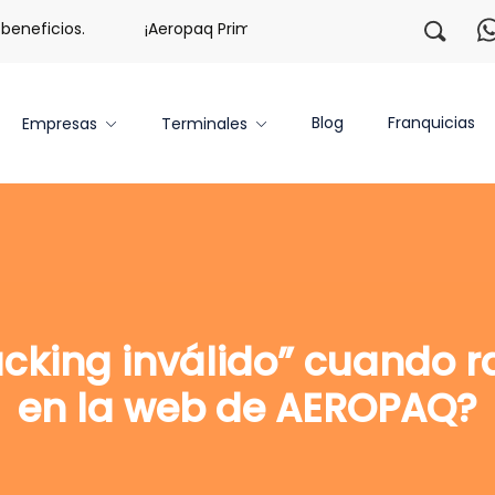
neficios.
¡Aeropaq Prime TE DA MÁS!
¡Regístrate c
Blog
Franquicias
Empresas
Terminales
acking inválido” cuando 
en la web de AEROPAQ?