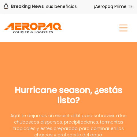
lver también tiene sus beneficios.
Breaking News
¡Aeropaq Prime TE DA
Hurricane season, ¿estás
listo?
Aquí te dejamos un essential kit para sobrevivir a los
chubascos dispersos, precipitaciones, tormentas
tropicales y estés preparado para caminar en los
charcos y protegerte del agua.