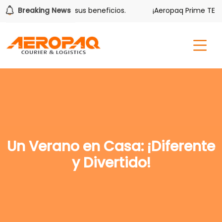
lver también tiene sus beneficios.
Breaking News
¡Aeropaq Prime TE DA
Un Verano en Casa: ¡Diferente
y Divertido!