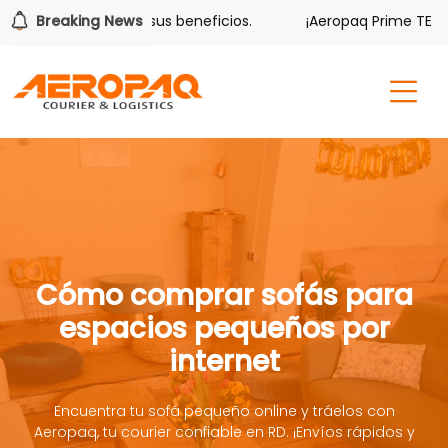
ver también tiene sus beneficios.
Breaking News
¡Aeropaq Prime TE DA 
Cómo comprar sofás para
espacios pequeños por
internet
Encuentra tu sofá pequeño online y tráelos con
Aeropaq, tu courier confiable en RD. ¡Envíos rápidos y