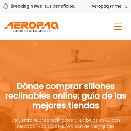
lver también tiene sus beneficios.
Breaking News
¡Aeropaq Prime TE DA 
Dónde comprar sillones
reclinables online: guía de las
mejores tiendas
Encuentra sillones reclinables y recíbelos en RD con
Aeropaq. ¡Rápido, seguro y con delivery gratis!