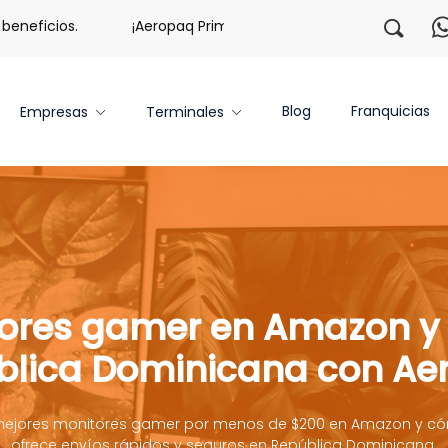
eficios.
¡Aeropaq Prime TE DA MÁS!
¡Regístrate co
Blog
Franquicias
Empresas
Terminales
ores gamer en Amazon y 
blica Dominicana con Ae
mejores monitores gamer por menos de $200 en Amazon y c
ofrece envíos rápidos y seguros en República Dominicana.