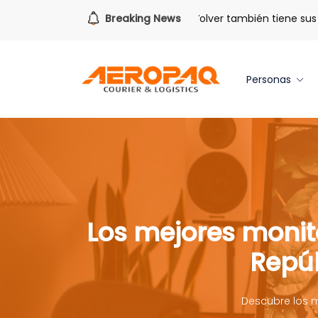
Para todo lo que viene.
Breaking News
Volver también tiene sus ben
Personas
Los mejores monit
Repú
Descubre los 