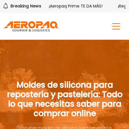
us beneficios.
Breaking News
¡Aeropaq Prime TE DA MÁS!
¡Regístr
Moldes de silicona para
repostería y pastelería: Todo
lo que necesitas saber para
comprar online
Descubre moldes de silicona para repostería.