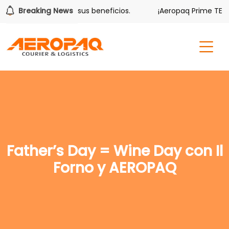
lver también tiene sus beneficios.
Breaking News
¡Aeropaq Prime TE DA 
Father’s Day = Wine Day con Il
Forno y AEROPAQ