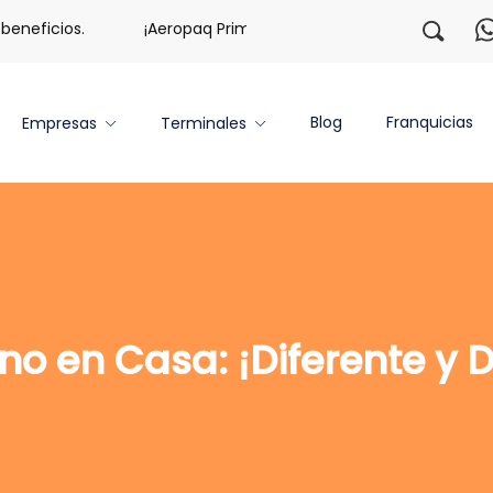
neficios.
¡Aeropaq Prime TE DA MÁS!
¡Regístrate c
Blog
Franquicias
Empresas
Terminales
o en Casa: ¡Diferente y D