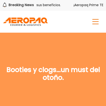
olver también tiene sus beneficios.
Breaking News
¡Aeropaq Prime TE DA
Booties y clogs…un must del
otoño.