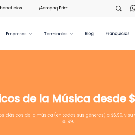
neficios.
¡Aeropaq Prime TE DA MÁS!
¡Regístrate c
Blog
Franquicias
Empresas
Terminales
icos de la Música desde $
s clásicos de la música (en todos sus géneros) a $6.99, y su v
$5.99.