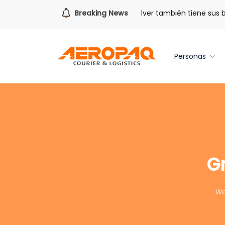
Para todo lo que viene.
Breaking News
Volver también tiene sus bene
Personas
G
We