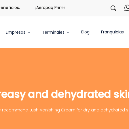
ficios.
¡Aeropaq Prime TE DA MÁS!
¡Regístrate con
Blog
Franquicias
Empresas
Terminales
reasy and dehydrated ski
 recommend Lush Vanishing Cream for dry and dehydrated sk