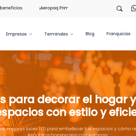
ficios.
¡Aeropaq Prime TE DA MÁS!
¡Regístrate con
Blog
Franquicias
Empresas
Terminales
s para decorar el hogar y 
espacios con estilo y efici
as mejores luces LED para embellecer tus espacios y cómo re
República Dominicana con Aeropaq.