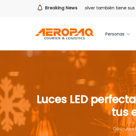
Para todo lo que viene.
Breaking News
Volver también tiene sus bene
Personas
Luces LED perfecta
tus 
Descubre l