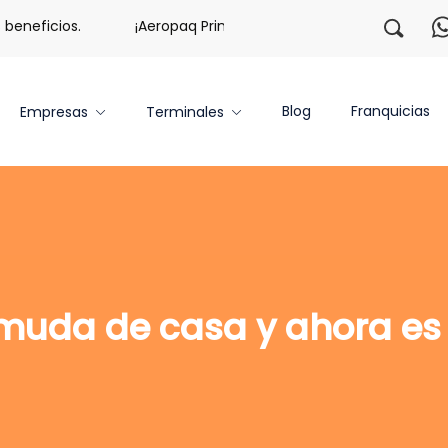
eneficios.
¡Aeropaq Prime TE DA MÁS!
¡Regístrate c
Blog
Franquicias
Empresas
Terminales
 muda de casa y ahora e