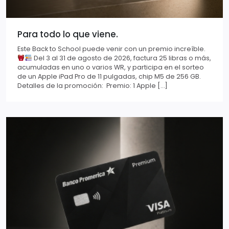
Para todo lo que viene.
Este Back to School puede venir con un premio increíble.
Del 3 al 31 de agosto de 2026, factura 25 libras o más,
acumuladas en uno o varios WR, y participa en el sorteo
de un Apple iPad Pro de 11 pulgadas, chip M5 de 256 GB.
Detalles de la promoción: Premio: 1 Apple […]