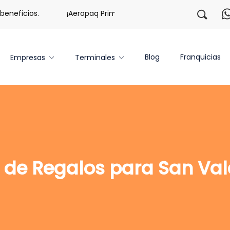
neficios.
¡Aeropaq Prime TE DA MÁS!
¡Regístrate c
Blog
Franquicias
Empresas
Terminales
 de Regalos para San Val