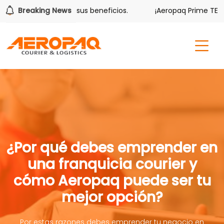
olver también tiene sus beneficios.
Breaking News
¡Aeropaq Prime TE DA
¿Por qué debes emprender en
una franquicia courier y
cómo Aeropaq puede ser tu
mejor opción?
Por estas razones debes emprender tu negocio en