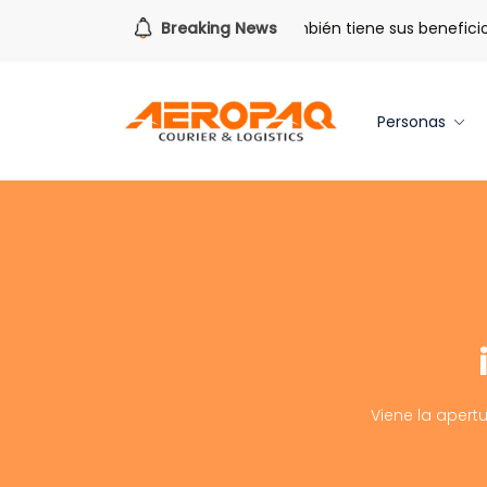
a todo lo que viene.
Breaking News
Volver también tiene sus beneficios.
Personas
Viene la apertu