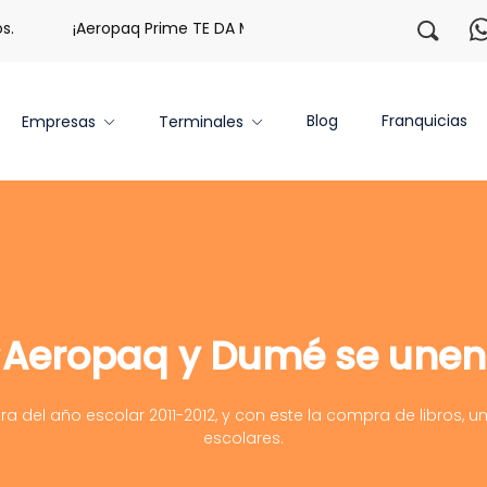
¡Aeropaq Prime TE DA MÁS!
¡Regístrate con nosotro
Blog
Franquicias
Empresas
Terminales
¡Aeropaq y Dumé se unen
ra del año escolar 2011-2012, y con este la compra de libros, un
escolares.