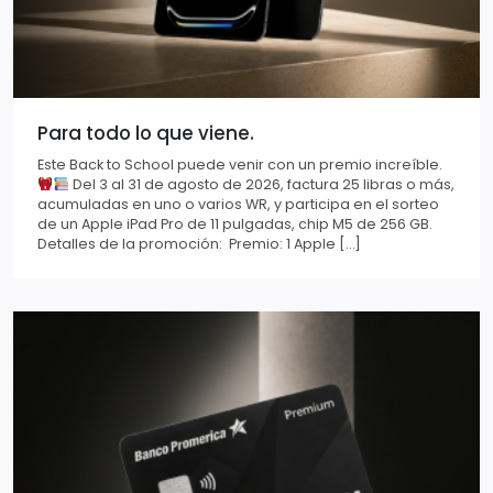
Para todo lo que viene.
Este Back to School puede venir con un premio increíble.
Del 3 al 31 de agosto de 2026, factura 25 libras o más,
acumuladas en uno o varios WR, y participa en el sorteo
de un Apple iPad Pro de 11 pulgadas, chip M5 de 256 GB.
Detalles de la promoción: Premio: 1 Apple […]