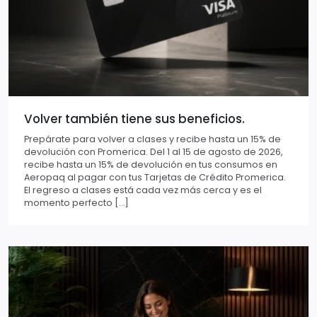
Volver también tiene sus beneficios.
Prepárate para volver a clases y recibe hasta un 15% de
devolución con Promerica. Del 1 al 15 de agosto de 2026,
recibe hasta un 15% de devolución en tus consumos en
Aeropaq al pagar con tus Tarjetas de Crédito Promerica.
El regreso a clases está cada vez más cerca y es el
momento perfecto […]