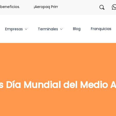
neficios.
¡Aeropaq Prime TE DA MÁS!
¡Regístrate c
Blog
Franquicias
Empresas
Terminales
os Día Mundial del Medio 