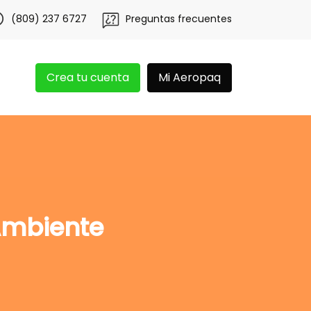
on nosotros y obtén 20 libras gratis por 3 meses!
Tu app 
(809) 237 6727
Preguntas frecuentes
Crea tu cuenta
Mi Aeropaq
Ambiente