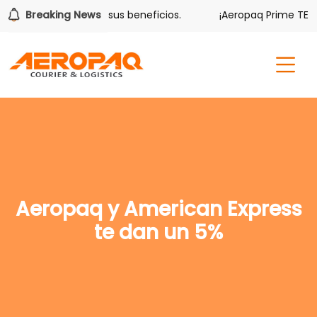
olver también tiene sus beneficios.
Breaking News
¡Aeropaq Prime TE DA
Aeropaq y American Express
te dan un 5%