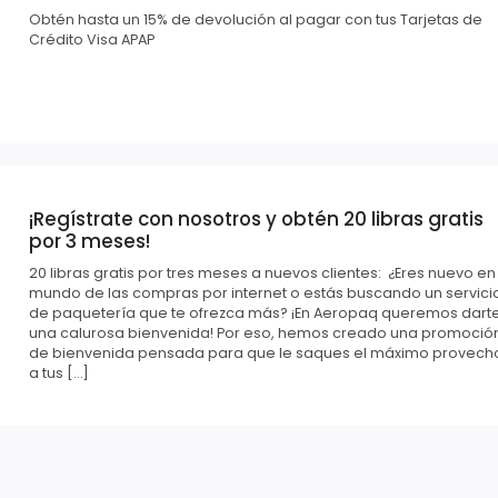
Obtén hasta un 15% de devolución al pagar con tus Tarjetas de
Crédito Visa APAP
¡Regístrate con nosotros y obtén 20 libras gratis
por 3 meses!
20 libras gratis por tres meses a nuevos clientes: ¿Eres nuevo en
mundo de las compras por internet o estás buscando un servici
de paquetería que te ofrezca más? ¡En Aeropaq queremos dart
una calurosa bienvenida! Por eso, hemos creado una promoció
de bienvenida pensada para que le saques el máximo provech
a tus […]