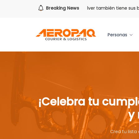
Para todo lo que viene.
Breaking News
Volver también tiene sus benefi
Personas
¡Celebra tu cumpl
y 
Crea tu list