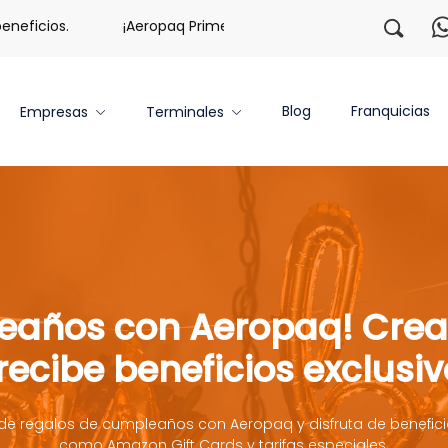
cios.
¡Aeropaq Prime TE DA MÁS!
¡Regístrate con n
Blog
Franquicias
Empresas
Terminales
eaños con Aeropaq! Crea t
recibe beneficios exclusi
a de regalos de cumpleaños con Aeropaq y disfruta de benefici
como Amazon Gift Cards y tarifas especiales.