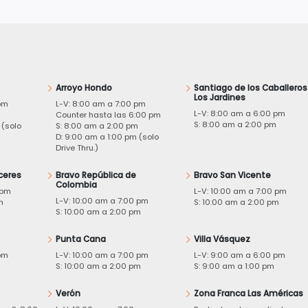
Arroyo Hondo
Santiago de los Caballeros
Los Jardines
pm
L-V: 8:00 am a 7:00 pm
L-V: 8:00 am a 6:00 pm
m
Counter hasta las 6:00 pm
S: 8:00 am a 2:00 pm
 (solo
S: 8:00 am a 2:00 pm
D: 9:00 am a 1:00 pm (solo
Drive Thru.)
ceres
Bravo República de
Bravo San Vicente
Colombia
 pm
L-V: 10:00 am a 7:00 pm
L-V: 10:00 am a 7:00 pm
m
S: 10:00 am a 2:00 pm
S: 10:00 am a 2:00 pm
Punta Cana
Villa Vásquez
pm
L-V: 10:00 am a 7:00 pm
L-V: 9:00 am a 6:00 pm
m
S: 10:00 am a 2:00 pm
S: 9:00 am a 1:00 pm
Verón
Zona Franca Las Américas