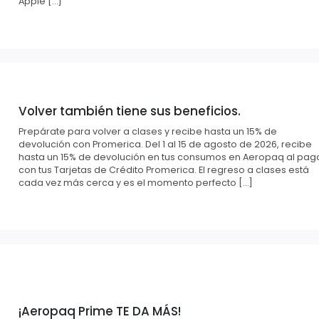
Apple […]
Volver también tiene sus beneficios.
Prepárate para volver a clases y recibe hasta un 15% de
devolución con Promerica. Del 1 al 15 de agosto de 2026, recibe
hasta un 15% de devolución en tus consumos en Aeropaq al pag
con tus Tarjetas de Crédito Promerica. El regreso a clases está
cada vez más cerca y es el momento perfecto […]
¡Aeropaq Prime TE DA MÁS!