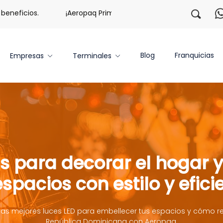
ficios.
¡Aeropaq Prime TE DA MÁS!
¡Regístrate con
Blog
Franquicias
Empresas
Terminales
s para decorar el hogar y 
espacios con estilo y efici
as mejores luces LED para embellecer tus espacios y cómo re
República Dominicana con Aeropaq.