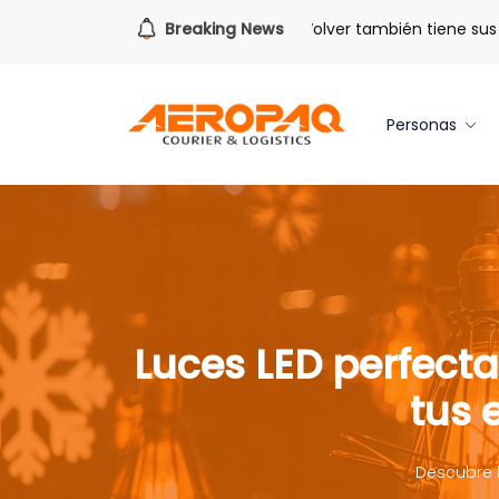
Para todo lo que viene.
Breaking News
Volver también tiene sus bene
Personas
Luces LED perfecta
tus 
Descubre l