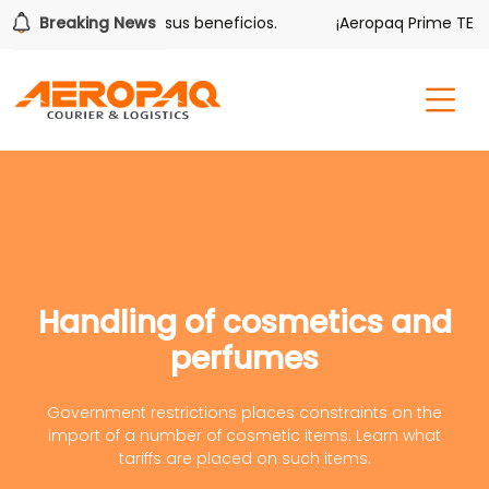
lver también tiene sus beneficios.
Breaking News
¡Aeropaq Prime TE DA
Handling of cosmetics and
perfumes
Government restrictions places constraints on the
import of a number of cosmetic items. Learn what
tariffs are placed on such items.