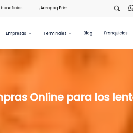
neficios.
¡Aeropaq Prime TE DA MÁS!
¡Regístrate c
Blog
Franquicias
Empresas
Terminales
ras Online para los lent