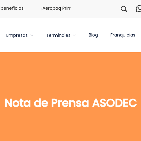
eneficios.
¡Aeropaq Prime TE DA MÁS!
¡Regístrate c
Blog
Franquicias
Empresas
Terminales
Nota de Prensa ASODEC