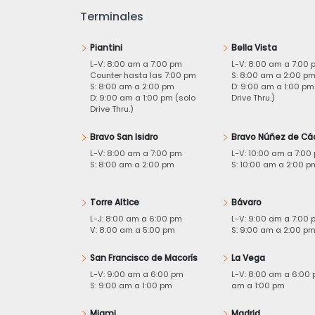
Terminales
Piantini
Bella Vista
L-V: 8:00 am a 7:00 pm
L-V: 8:00 am a 7:00 
Counter hasta las 7:00 pm
S: 8:00 am a 2:00 p
S: 8:00 am a 2:00 pm
D: 9:00 am a 1:00 pm
D: 9:00 am a 1:00 pm (solo
Drive Thru.)
Drive Thru.)
Bravo San Isidro
Bravo Núñez de Cá
L-V: 8:00 am a 7:00 pm
L-V: 10:00 am a 7:00
S: 8:00 am a 2:00 pm
S: 10:00 am a 2:00 p
Torre Altice
Bávaro
L-J: 8:00 am a 6:00 pm
L-V: 9:00 am a 7:00 
V: 8:00 am a 5:00 pm
S: 9:00 am a 2:00 p
San Francisco de Macorís
La Vega
L-V: 9:00 am a 6:00 pm
L-V: 8:00 am a 6:00 
S: 9:00 am a 1:00 pm
am a 1:00 pm
Miami
Madrid