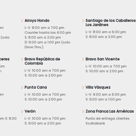
Arroyo Hondo
Santiago de los Caballeros
Los Jardines
pm
L-V: 8:00 am a 7:00 pm
L-V: 8:00 am a 6:00 pm
m
Counter hasta las 6:00 pm
S: 8:00 am a 2:00 pm
 (solo
S: 8:00 am a 2:00 pm
D: 9:00 am a 1:00 pm (solo
Drive Thru.)
ceres
Bravo República de
Bravo San Vicente
Colombia
 pm
L-V: 10:00 am a 7:00 pm
L-V: 10:00 am a 7:00 pm
m
S: 10:00 am a 2:00 pm
S: 10:00 am a 2:00 pm
Punta Cana
Villa Vásquez
pm
L-V: 10:00 am a 7:00 pm
L-V: 9:00 am a 6:00 pm
m
S: 10:00 am a 2:00 pm
S: 9:00 am a 1:00 pm
Verón
Zona Franca Las Américas
pm S: 8:00
L-V: 10:00 am a 7:00 pm
Punto de entrega clientes
S: 9:00 am a 2:00 pm
Scotiabank