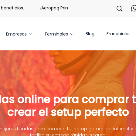
ficios.
¡Aeropaq Prime TE DA MÁS!
¡Regístrate con
Blog
Franquicias
Empresas
Terminales
das online para comprar 
crear el setup perfecto
mejores tiendas para comprar tu laptop gamer por internet 
facilita su entrega rápida y segura.