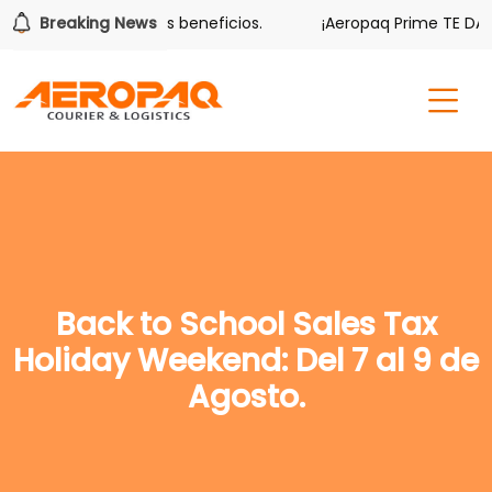
 también tiene sus beneficios.
Breaking News
¡Aeropaq Prime TE DA MÁS!
Back to School Sales Tax
Holiday Weekend: Del 7 al 9 de
Agosto.