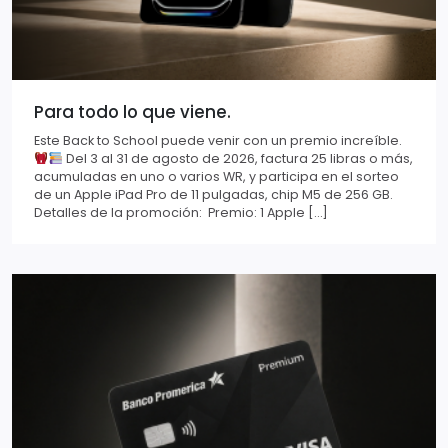
Para todo lo que viene.
Este Back to School puede venir con un premio increíble.
Del 3 al 31 de agosto de 2026, factura 25 libras o más,
acumuladas en uno o varios WR, y participa en el sorteo
de un Apple iPad Pro de 11 pulgadas, chip M5 de 256 GB.
Detalles de la promoción: Premio: 1 Apple […]