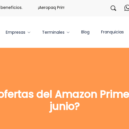
neficios.
¡Aeropaq Prime TE DA MÁS!
¡Regístrate co
Blog
Franquicias
Empresas
Terminales
 ofertas del Amazon Prime 
junio?