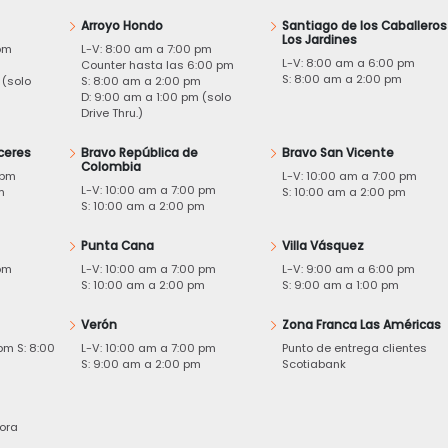
Arroyo Hondo
Santiago de los Caballeros
Los Jardines
pm
L-V: 8:00 am a 7:00 pm
L-V: 8:00 am a 6:00 pm
m
Counter hasta las 6:00 pm
S: 8:00 am a 2:00 pm
 (solo
S: 8:00 am a 2:00 pm
D: 9:00 am a 1:00 pm (solo
Drive Thru.)
ceres
Bravo República de
Bravo San Vicente
Colombia
 pm
L-V: 10:00 am a 7:00 pm
L-V: 10:00 am a 7:00 pm
m
S: 10:00 am a 2:00 pm
S: 10:00 am a 2:00 pm
Punta Cana
Villa Vásquez
pm
L-V: 10:00 am a 7:00 pm
L-V: 9:00 am a 6:00 pm
m
S: 10:00 am a 2:00 pm
S: 9:00 am a 1:00 pm
Verón
Zona Franca Las Américas
pm S: 8:00
L-V: 10:00 am a 7:00 pm
Punto de entrega clientes
S: 9:00 am a 2:00 pm
Scotiabank
ora