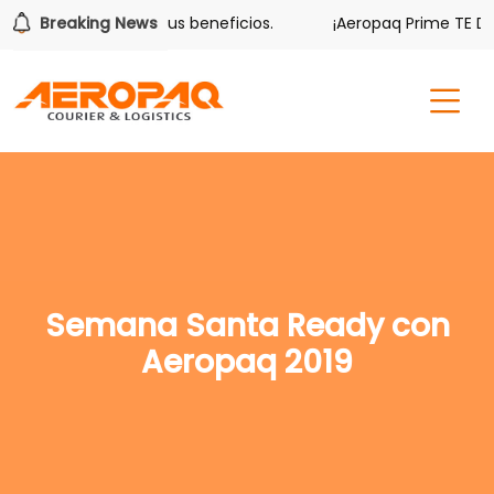
er también tiene sus beneficios.
Breaking News
¡Aeropaq Prime TE DA M
Semana Santa Ready con
Aeropaq 2019