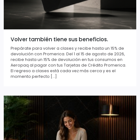
Volver también tiene sus beneficios.
Prepárate para volver a clases y recibe hasta un 15% de
devolución con Promerica. Del 1 al 15 de agosto de 2026,
recibe hasta un 15% de devolución en tus consumos en
Aeropaq al pagar con tus Tarjetas de Crédito Promerica.
El regreso a clases está cada vez más cerca y es el
momento perfecto […]