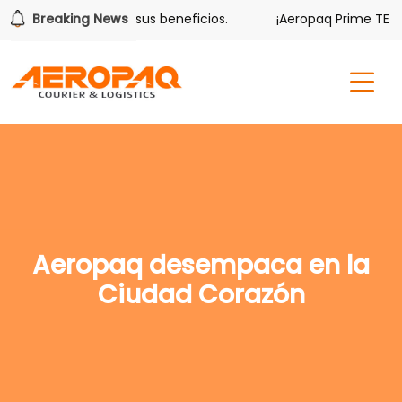
lver también tiene sus beneficios.
Breaking News
¡Aeropaq Prime TE DA
Aeropaq desempaca en la
Ciudad Corazón